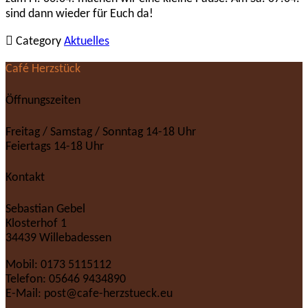
sind dann wieder für Euch da!

Category
Aktuelles
Café Herzstück
Öffnungszeiten
Freitag / Samstag / Sonntag 14-18 Uhr
Feiertags 14-18 Uhr
Kontakt
Sebastian Gebel
Klosterhof 1
34439 Willebadessen
Mobil: 0173 5115112
Telefon: 05646 9434890
E-Mail: post@cafe-herzstueck.eu